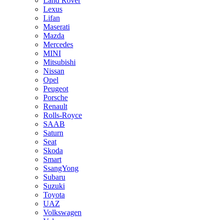
Land Rover
Lexus
Lifan
Maserati
Mazda
Mercedes
MINI
Mitsubishi
Nissan
Opel
Peugeot
Porsche
Renault
Rolls-Royce
SAAB
Saturn
Seat
Skoda
Smart
SsangYong
Subaru
Suzuki
Toyota
UAZ
Volkswagen