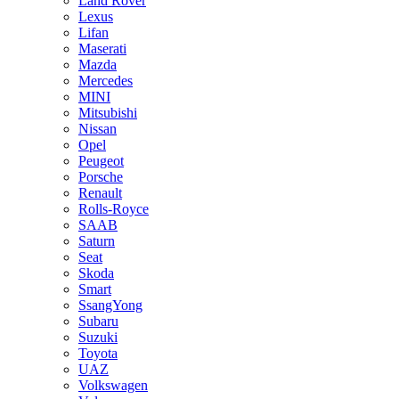
Land Rover
Lexus
Lifan
Maserati
Mazda
Mercedes
MINI
Mitsubishi
Nissan
Opel
Peugeot
Porsche
Renault
Rolls-Royce
SAAB
Saturn
Seat
Skoda
Smart
SsangYong
Subaru
Suzuki
Toyota
UAZ
Volkswagen