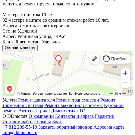
менять, а ремонтируем только то, что нужно
Мастера с опытом 10 лет
82 мастера в штате со средним стажем работ 10 лет.
Адреса и контакты автосервисов
Сто на Удельной
Адрес: Репищева улица, 14АУ
Ближайшее метро: Удельная
Оставить заявку
Услуги
Ремонт двигателя
Ремонт трансмиссии
Ремонт
тормозной системы
Ремонт выхлопной системы
Кузовной
ремонт
Автоэлектрика
Диагностика
ТО
О DDmotors
О компании
Контакты и адреса
Гарантии
Истории работ
Отзывы
Блог
+7 812 209-55-10
Заказать обратный звонок
Адрес на карте
info@ddmotors.ru