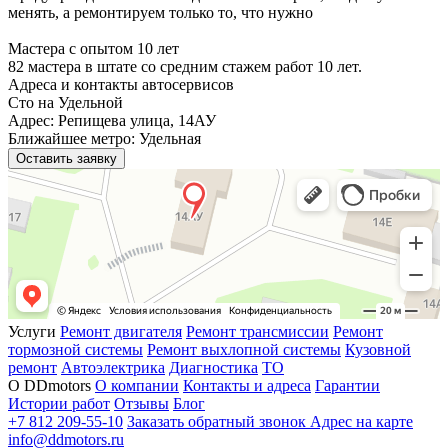
менять, а ремонтируем только то, что нужно
Мастера с опытом 10 лет
82 мастера в штате со средним стажем работ 10 лет.
Адреса и контакты автосервисов
Сто на Удельной
Адрес: Репищева улица, 14АУ
Ближайшее метро: Удельная
Оставить заявку
Услуги
Ремонт двигателя
Ремонт трансмиссии
Ремонт
тормозной системы
Ремонт выхлопной системы
Кузовной
ремонт
Автоэлектрика
Диагностика
ТО
О DDmotors
О компании
Контакты и адреса
Гарантии
Истории работ
Отзывы
Блог
+7 812 209-55-10
Заказать обратный звонок
Адрес на карте
info@ddmotors.ru