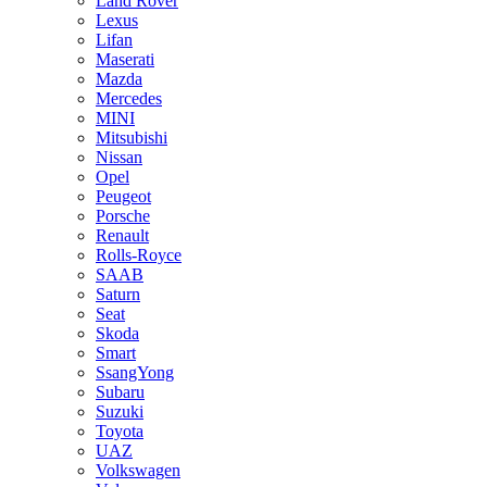
Land Rover
Lexus
Lifan
Maserati
Mazda
Mercedes
MINI
Mitsubishi
Nissan
Opel
Peugeot
Porsche
Renault
Rolls-Royce
SAAB
Saturn
Seat
Skoda
Smart
SsangYong
Subaru
Suzuki
Toyota
UAZ
Volkswagen