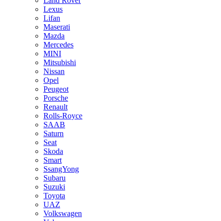
Land Rover
Lexus
Lifan
Maserati
Mazda
Mercedes
MINI
Mitsubishi
Nissan
Opel
Peugeot
Porsche
Renault
Rolls-Royce
SAAB
Saturn
Seat
Skoda
Smart
SsangYong
Subaru
Suzuki
Toyota
UAZ
Volkswagen