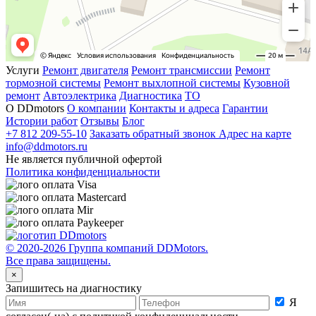
Услуги
Ремонт двигателя
Ремонт трансмиссии
Ремонт
тормозной системы
Ремонт выхлопной системы
Кузовной
ремонт
Автоэлектрика
Диагностика
ТО
О DDmotors
О компании
Контакты и адреса
Гарантии
Истории работ
Отзывы
Блог
+7 812 209-55-10
Заказать обратный звонок
Адрес на карте
info@ddmotors.ru
Не является публичной офертой
Политика конфиденциальности
© 2020-2026 Группа компаний DDMotors.
Все права защищены.
×
Запишитесь на диагностику
Я