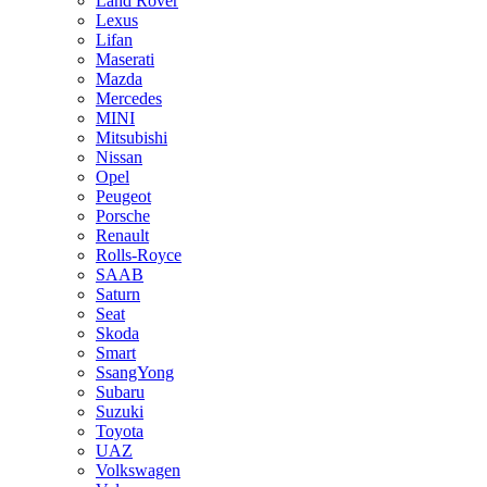
Land Rover
Lexus
Lifan
Maserati
Mazda
Mercedes
MINI
Mitsubishi
Nissan
Opel
Peugeot
Porsche
Renault
Rolls-Royce
SAAB
Saturn
Seat
Skoda
Smart
SsangYong
Subaru
Suzuki
Toyota
UAZ
Volkswagen