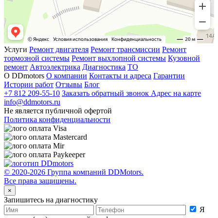
Услуги
Ремонт двигателя
Ремонт трансмиссии
Ремонт
тормозной системы
Ремонт выхлопной системы
Кузовной
ремонт
Автоэлектрика
Диагностика
ТО
О DDmotors
О компании
Контакты и адреса
Гарантии
Истории работ
Отзывы
Блог
+7 812 209-55-10
Заказать обратный звонок
Адрес на карте
info@ddmotors.ru
Не является публичной офертой
Политика конфиденциальности
© 2020-2026 Группа компаний DDMotors.
Все права защищены.
×
Запишитесь на диагностику
Я