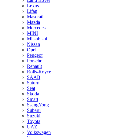
Land Rover
Lexus
Lifan
Maserati
Mazda
Mercedes
MINI
Mitsubishi
Nissan
Opel
Peugeot
Porsche
Renault
Rolls-Royce
SAAB
Saturn
Seat
Skoda
Smart
SsangYong
Subaru
Suzuki
Toyota
UAZ
Volkswagen