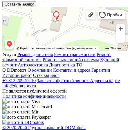
Оставить заявку
Услуги
Ремонт двигателя
Ремонт трансмиссии
Ремонт
тормозной системы
Ремонт выхлопной системы
Кузовной
ремонт
Автоэлектрика
Диагностика
ТО
О DDmotors
О компании
Контакты и адреса
Гарантии
Истории работ
Отзывы
Блог
+7 812 209-55-10
Заказать обратный звонок
Адрес на карте
info@ddmotors.ru
Не является публичной офертой
Политика конфиденциальности
© 2020-2026 Группа компаний DDMotors.