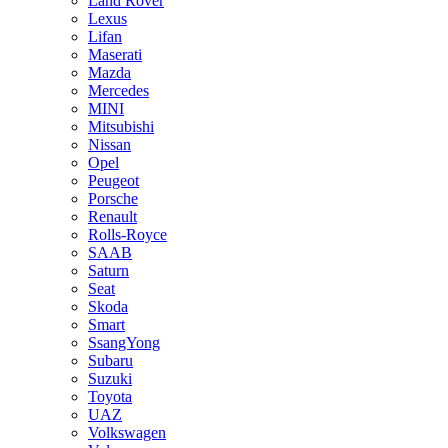
Land Rover
Lexus
Lifan
Maserati
Mazda
Mercedes
MINI
Mitsubishi
Nissan
Opel
Peugeot
Porsche
Renault
Rolls-Royce
SAAB
Saturn
Seat
Skoda
Smart
SsangYong
Subaru
Suzuki
Toyota
UAZ
Volkswagen