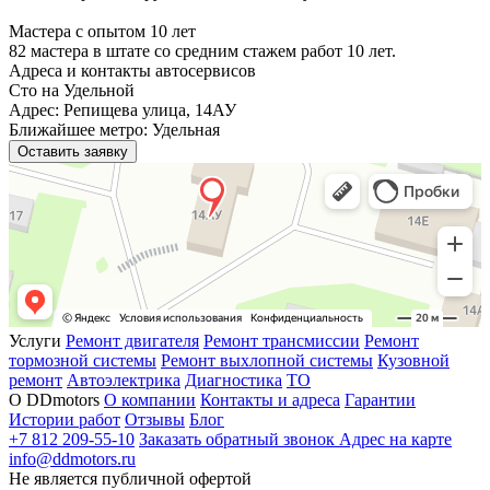
Мастера с опытом 10 лет
82 мастера в штате со средним стажем работ 10 лет.
Адреса и контакты автосервисов
Сто на Удельной
Адрес: Репищева улица, 14АУ
Ближайшее метро: Удельная
Оставить заявку
Услуги
Ремонт двигателя
Ремонт трансмиссии
Ремонт
тормозной системы
Ремонт выхлопной системы
Кузовной
ремонт
Автоэлектрика
Диагностика
ТО
О DDmotors
О компании
Контакты и адреса
Гарантии
Истории работ
Отзывы
Блог
+7 812 209-55-10
Заказать обратный звонок
Адрес на карте
info@ddmotors.ru
Не является публичной офертой