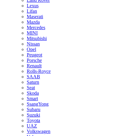
Land Rover
Lexus
Lifan
Maserati
Mazda
Mercedes
MINI
Mitsubishi
Nissan
Opel
Peugeot
Porsche
Renault
Rolls-Royce
SAAB
Saturn
Seat
Skoda
Smart
SsangYong
Subaru
Suzuki
Toyota
UAZ
Volkswagen