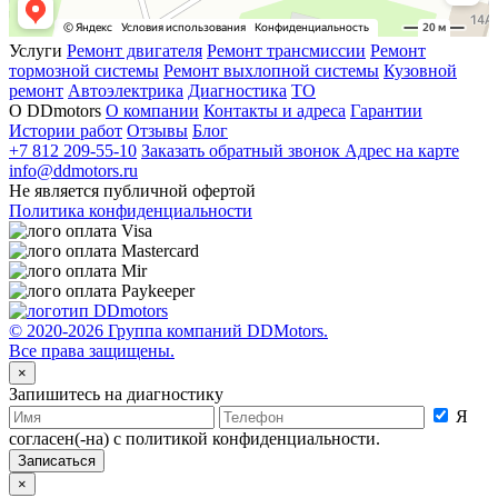
Услуги
Ремонт двигателя
Ремонт трансмиссии
Ремонт
тормозной системы
Ремонт выхлопной системы
Кузовной
ремонт
Автоэлектрика
Диагностика
ТО
О DDmotors
О компании
Контакты и адреса
Гарантии
Истории работ
Отзывы
Блог
+7 812 209-55-10
Заказать обратный звонок
Адрес на карте
info@ddmotors.ru
Не является публичной офертой
Политика конфиденциальности
© 2020-2026 Группа компаний DDMotors.
Все права защищены.
×
Запишитесь на диагностику
Я
согласен(-на) с политикой конфиденциальности.
×