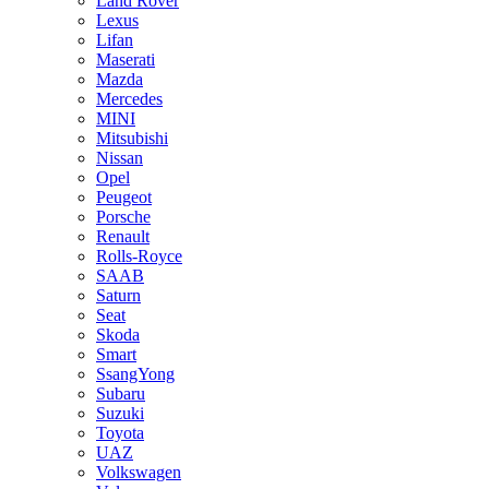
Land Rover
Lexus
Lifan
Maserati
Mazda
Mercedes
MINI
Mitsubishi
Nissan
Opel
Peugeot
Porsche
Renault
Rolls-Royce
SAAB
Saturn
Seat
Skoda
Smart
SsangYong
Subaru
Suzuki
Toyota
UAZ
Volkswagen