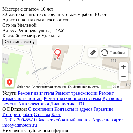
Мастера с опытом 10 лет
82 мастера в штате со средним стажем работ 10 лет.
Адреса и контакты автосервисов
Сто на Удельной
Адрес: Репищева улица, 14АУ
Ближайшее метро: Удельная
Оставить заявку
Услуги
Ремонт двигателя
Ремонт трансмиссии
Ремонт
тормозной системы
Ремонт выхлопной системы
Кузовной
ремонт
Автоэлектрика
Диагностика
ТО
О DDmotors
О компании
Контакты и адреса
Гарантии
Истории работ
Отзывы
Блог
+7 812 209-55-10
Заказать обратный звонок
Адрес на карте
info@ddmotors.ru
Не является публичной офертой