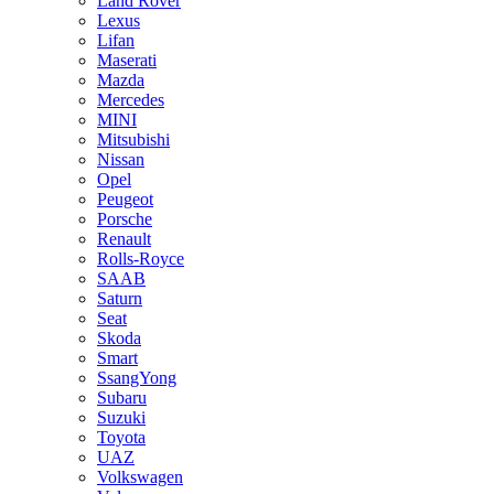
Land Rover
Lexus
Lifan
Maserati
Mazda
Mercedes
MINI
Mitsubishi
Nissan
Opel
Peugeot
Porsche
Renault
Rolls-Royce
SAAB
Saturn
Seat
Skoda
Smart
SsangYong
Subaru
Suzuki
Toyota
UAZ
Volkswagen