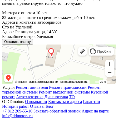
менять, а ремонтируем только то, что нужно
Мастера с опытом 10 лет
82 мастера в штате со средним стажем работ 10 лет.
Адреса и контакты автосервисов
Сто на Удельной
Адрес: Репищева улица, 14АУ
Ближайшее метро: Удельная
Оставить заявку
Услуги
Ремонт двигателя
Ремонт трансмиссии
Ремонт
тормозной системы
Ремонт выхлопной системы
Кузовной
ремонт
Автоэлектрика
Диагностика
ТО
О DDmotors
О компании
Контакты и адреса
Гарантии
Истории работ
Отзывы
Блог
+7 812 209-55-10
Заказать обратный звонок
Адрес на карте
info@ddmotors.ru