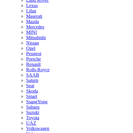
Land Rover
Lexus
Lifan
Maserati
Mazda
Mercedes
MINI
Mitsubishi
Nissan
Opel
Peugeot
Porsche
Renault
Rolls-Royce
SAAB
Saturn
Seat
Skoda
Smart
SsangYong
Subaru
Suzuki
Toyota
UAZ
Volkswagen