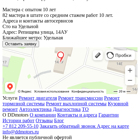
Мастера с опытом 10 лет
82 мастера в штате со средним стажем работ 10 лет.
Адреса и контакты автосервисов
Сто на Удельной
Адрес: Репищева улица, 14АУ
Ближайшее метро: Удельная
Оставить заявку
Услуги
Ремонт двигателя
Ремонт трансмиссии
Ремонт
тормозной системы
Ремонт выхлопной системы
Кузовной
ремонт
Автоэлектрика
Диагностика
ТО
О DDmotors
О компании
Контакты и адреса
Гарантии
Истории работ
Отзывы
Блог
+7 812 209-55-10
Заказать обратный звонок
Адрес на карте
info@ddmotors.ru
Не является публичной офертой