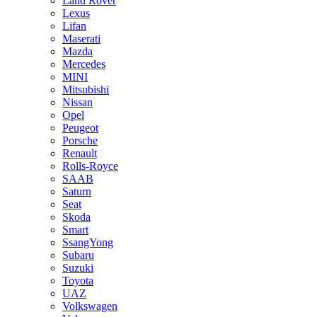
Land Rover
Lexus
Lifan
Maserati
Mazda
Mercedes
MINI
Mitsubishi
Nissan
Opel
Peugeot
Porsche
Renault
Rolls-Royce
SAAB
Saturn
Seat
Skoda
Smart
SsangYong
Subaru
Suzuki
Toyota
UAZ
Volkswagen