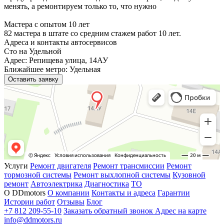
менять, а ремонтируем только то, что нужно
Мастера с опытом 10 лет
82 мастера в штате со средним стажем работ 10 лет.
Адреса и контакты автосервисов
Сто на Удельной
Адрес: Репищева улица, 14АУ
Ближайшее метро: Удельная
Оставить заявку
Услуги
Ремонт двигателя
Ремонт трансмиссии
Ремонт
тормозной системы
Ремонт выхлопной системы
Кузовной
ремонт
Автоэлектрика
Диагностика
ТО
О DDmotors
О компании
Контакты и адреса
Гарантии
Истории работ
Отзывы
Блог
+7 812 209-55-10
Заказать обратный звонок
Адрес на карте
info@ddmotors.ru