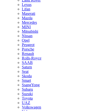
Land Rover
Lexus
Lifan
Maserati
Mazda
Mercedes
MINI
Mitsubishi
Nissan
Opel
Peugeot
Porsche
Renault
Rolls-Royce
SAAB
Saturn
Seat
Skoda
Smart
SsangYong
Subaru
Suzuki
Toyota
UAZ
Volkswagen