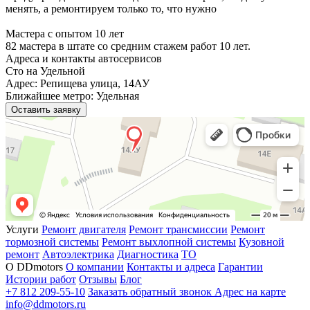
менять, а ремонтируем только то, что нужно
Мастера с опытом 10 лет
82 мастера в штате со средним стажем работ 10 лет.
Адреса и контакты автосервисов
Сто на Удельной
Адрес: Репищева улица, 14АУ
Ближайшее метро: Удельная
Оставить заявку
Услуги
Ремонт двигателя
Ремонт трансмиссии
Ремонт
тормозной системы
Ремонт выхлопной системы
Кузовной
ремонт
Автоэлектрика
Диагностика
ТО
О DDmotors
О компании
Контакты и адреса
Гарантии
Истории работ
Отзывы
Блог
+7 812 209-55-10
Заказать обратный звонок
Адрес на карте
info@ddmotors.ru