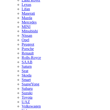
Land Rover
Lexus
Lifan
Maserati
Mazda
Mercedes
MINI
Mitsubishi
Nissan
Opel
Peugeot
Porsche
Renault
Rolls-Royce
SAAB
Saturn
Seat
Skoda
Smart
SsangYong
Subaru
Suzuki
Toyota
UAZ
Volkswagen