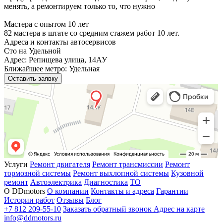
менять, а ремонтируем только то, что нужно
Мастера с опытом 10 лет
82 мастера в штате со средним стажем работ 10 лет.
Адреса и контакты автосервисов
Сто на Удельной
Адрес: Репищева улица, 14АУ
Ближайшее метро: Удельная
Оставить заявку
Услуги
Ремонт двигателя
Ремонт трансмиссии
Ремонт
тормозной системы
Ремонт выхлопной системы
Кузовной
ремонт
Автоэлектрика
Диагностика
ТО
О DDmotors
О компании
Контакты и адреса
Гарантии
Истории работ
Отзывы
Блог
+7 812 209-55-10
Заказать обратный звонок
Адрес на карте
info@ddmotors.ru