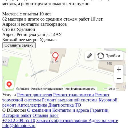
менять, а ремонтируем только то, что нужно
Мастера с опытом 10 лет
82 мастера в штате со средним стажем работ 10 лет.
Адреса и контакты автосервисов
Сто на Удельной
Адрес: Репищева улица, 14АУ
Ближайшее метро: Удельная
Оставить заявку
Услуги
Ремонт двигателя
Ремонт трансмиссии
Ремонт
тормозной системы
Ремонт выхлопной системы
Кузовной
ремонт
Автоэлектрика
Диагностика
ТО
О DDmotors
О компании
Контакты и адреса
Гарантии
Истории работ
Отзывы
Блог
+7 812 209-55-10
Заказать обратный звонок
Адрес на карте
info@ddmotors.ru