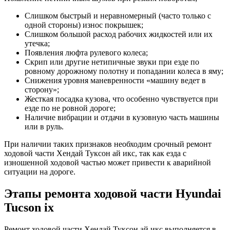
Слишком быстрый и неравномерный (часто только с
одной стороны) износ покрышек;
Слишком большой расход рабочих жидкостей или их
утечка;
Появления люфта рулевого колеса;
Скрип или другие нетипичные звуки при езде по
ровному дорожному полотну и попадании колеса в яму;
Снижения уровня маневренности «машину ведет в
сторону»;
Жесткая посадка кузова, что особенно чувствуется при
езде по не ровной дороге;
Наличие вибрации и отдачи в кузовную часть машины
или в руль.
При наличии таких признаков необходим срочный ремонт
ходовой части Хендай Туксон ай икс, так как езда с
изношенной ходовой частью может привести к аварийной
ситуации на дороге.
Этапы ремонта ходовой части Hyundai
Tucson ix
Ремонт ходовой части Хендай Туксон ай икс выполняется в