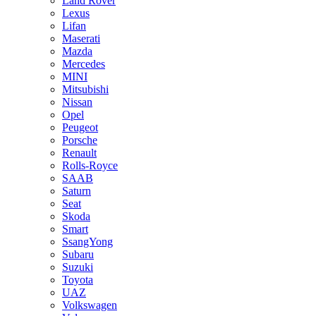
Land Rover
Lexus
Lifan
Maserati
Mazda
Mercedes
MINI
Mitsubishi
Nissan
Opel
Peugeot
Porsche
Renault
Rolls-Royce
SAAB
Saturn
Seat
Skoda
Smart
SsangYong
Subaru
Suzuki
Toyota
UAZ
Volkswagen