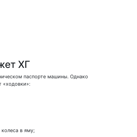
жет ХГ
ническом паспорте машины. Однако
т «ходовки»:
колеса в яму;