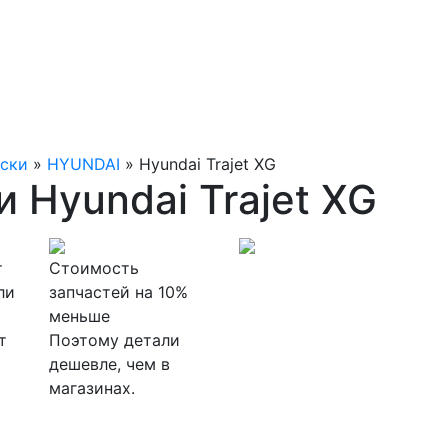
ески
»
HYUNDAI
»
Hyundai Trajet XG
 Hyundai Trajet XG
т
Стоимость
ли
запчастей на 10%
меньше
т
Поэтому детали
дешевле, чем в
магазинах.