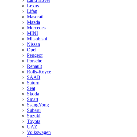
Land Rover
Lexus
Lifan
Maserati
Mazda
Mercedes
MINI
Mitsubishi
Nissan
Opel
Peugeot
Porsche
Renault
Rolls-Royce
SAAB
Saturn
Seat
Skoda
Smart
SsangYong
Subaru
Suzuki
Toyota
UAZ
Volkswagen